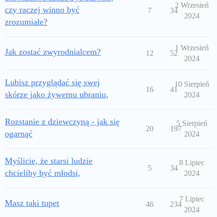
2 Wrzesień
czy raczej winno być
7
34
2024
zrozumiałe?
1 Wrzesień
Jak zostać zwyrodnialcem?
12
52
2024
Lubisz przyglądać się swej
10 Sierpień
16
41
skórze jako żywemu ubraniu,
2024
Rozstanie z dziewczyną - jak się
5 Sierpień
20
197
ogarnąć
2024
Myślicie, że starsi ludzie
8 Lipiec
5
34
chcieliby być młodsi,
2024
7 Lipiec
Masz taki tupet
46
234
2024