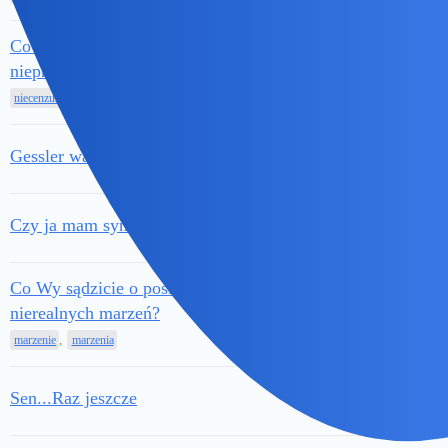
Co Wy sądzicie o ludziach
11 Styczeń
nieprzeklinających?
32
109
2025
,
niecenzuralne
przekleństwa
10 Styczeń
Gessler walczy o byt?
11
30
2025
31 Grudzień
Czy ja mam syna?
7
65
2024
Co Wy sądzicie o posiadaniu
5 Grudzień
nierealnych marzeń?
24
70
2024
,
marzenie
marzenia
30 Listopad
Sen...Raz jeszcze
14
24
2024