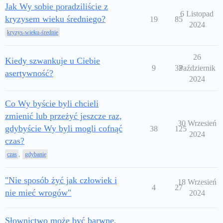
Jak Wy sobie poradziliście z
6 Listopad
kryzysem wieku średniego?
19
85
2024
kryzys-wieku-średnie
26
Kiedy szwankuje u Ciebie
9
33
Październik
asertywność?
2024
Co Wy byście byli chcieli
zmienić lub przeżyć jeszcze raz,
30 Wrzesień
gdybyście Wy byli mogli cofnąć
38
125
2024
czas?
,
czas
gdybanie
"Nie sposób żyć jak człowiek i
18 Wrzesień
4
27
nie mieć wrogów"
2024
Słownictwo może być barwne,