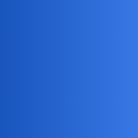
21 Czerwiec
Jak sterty posprzątać?
29
78
2025
Czy macie z tym problem?
20 Czerwiec
8
43
2025
,
,
pochwała
nagana
pochwalić
Czy rodzaj śmierci ma dla was
18 Czerwiec
17
59
jakieś znaczenie?
2025
17 Czerwiec
To MY Polacy
11
38
2025
Dlaczego kobiety nie chcą być
7
43
5 Maj 2025
kobietami?
24 Kwiecień
Symbioza czy partner "bluszcz"
1
40
2025