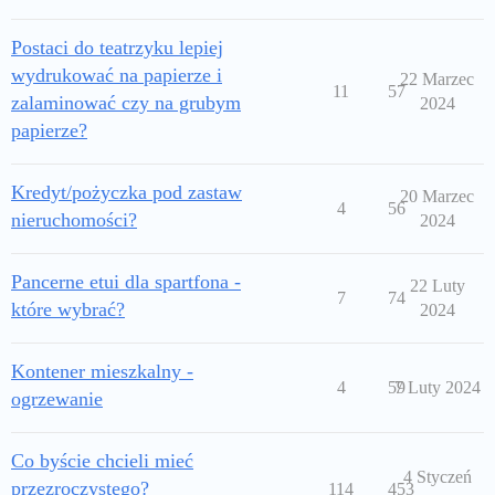
Postaci do teatrzyku lepiej
wydrukować na papierze i
22 Marzec
11
57
zalaminować czy na grubym
2024
papierze?
Kredyt/pożyczka pod zastaw
20 Marzec
4
56
nieruchomości?
2024
Pancerne etui dla spartfona -
22 Luty
7
74
które wybrać?
2024
Kontener mieszkalny -
4
59
7 Luty 2024
ogrzewanie
Co byście chcieli mieć
4 Styczeń
przezroczystego?
114
453