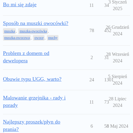
3 Styczeń
Bo mi się zdaje
11
34
2025
Sposób na muszki owocówki?
26 Grudzień
78
452
,
,
muszka
muszka-owocówka
2024
,
,
muszka-owocowa
owoce
muchy
Problem z domem od
28 Wrzesień
2
31
dewelopera
2024
5 Sierpień
Obuwie typu UGG, warto?
24
1301
2024
Malowanie grzejnika - rady i
28 Lipiec
11
73
porady
2024
Najlepszy proszek/płyn do
6
58
8 Maj 2024
prania?