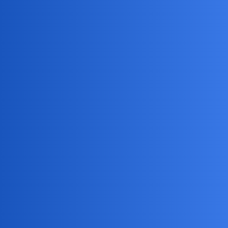
Jak zlokalizować zgubiony
10 Kwiecień
4
44
telefon?
2026
Monitoring zewnętrzny do
8 Kwiecień
13
49
domu, jaki wybrać?
2026
Pomoc w znalezieniu
20 Luty
1
31
przedmiotu
2026
29 Styczeń
Jak wyciszyć pompę ciepła?
14
57
2026
Czy ubrania rok temu kupione
12 Wrzesień
8
21
ktos kupi?
2025
Macie jakis realny pomysł na
31 Lipiec
23
91