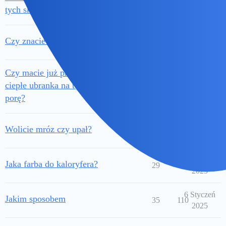
13
46
tych sklepach internetowych?
2025
25 Luty
Czy znacie te perelki do prania?
64
154
2025
Czy macie już przygotowane
24 Luty
ciepłe ubranka na tę zimną
20
156
2025
porę?
16 Luty
Wolicie mróz czy upał?
60
114
2025
14 Luty
Jaka farba do kaloryfera?
29
50
2025
6 Styczeń
Jakim sposobem
35
110
2025