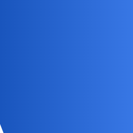
2023
Dlaczego Kalingrad został
27 Wrzesień
przyłączony do ZSRR po
17
170
2023
wojnie?
Jak to jest że Gebekli tepe z Tas
Tepeler są najstarszym
16 Wrzesień
monument em stworzonym
6
99
2023
przez człowieka
serwis
Czernobyl pamiętamy? Temat
15 Wrzesień
36
235
wydzielony
2023
19 Sierpień
451 stopni Fahrenheita?
3
95
2023