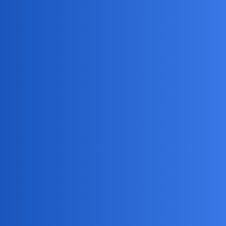
5 Kwiecień
Jan Zumbach, temat wydzielony
11
82
2024
Pytanie dość kontrowersyjne?
21 Styczeń
13
87
Lenin
2024
Znasz historię nowożytną
Europy, w tym wojny
1 Grudzień
10
113
Napoleona
2023
,
głosowanie
historia
Ciekawe czy i jakie ludy
zamieszkiwały ziemie polskie
13 Listopad
26
204
przed Gotami i Wandalami?
2023
polityk
14
Jakie znacie podobne postacie?
0
89
Październik