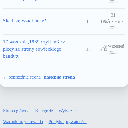
2022
31
Skąd się wziął metr?
8
126
Październik
2022
17 wrzesnia,1939 czyli nóż w
19 Wrzesień
plecy ze strony sowieckiego
38
230
2022
bandyty
← poprzednia strona
następna strona →
Strona główna
Kategorie
Wytyczne
Warunki użytkowania
Polityka prywatności