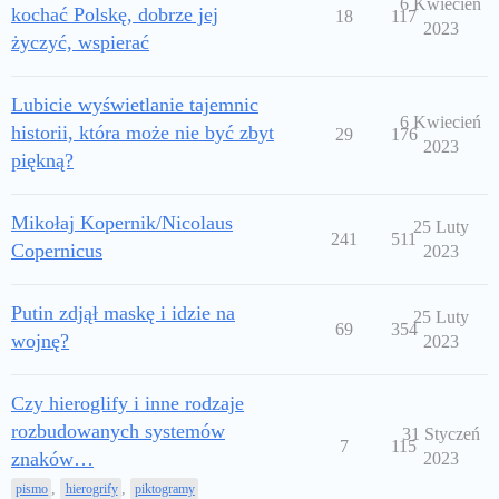
6 Kwiecień
kochać Polskę, dobrze jej
18
117
2023
życzyć, wspierać
Lubicie wyświetlanie tajemnic
6 Kwiecień
historii, która może nie być zbyt
29
176
2023
piękną?
Mikołaj Kopernik/Nicolaus
25 Luty
241
511
Copernicus
2023
Putin zdjął maskę i idzie na
25 Luty
69
354
wojnę?
2023
Czy hieroglify i inne rodzaje
rozbudowanych systemów
31 Styczeń
7
115
znaków…
2023
,
,
pismo
hierogrify
piktogramy