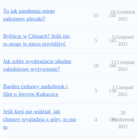
To jak pandemia minie
16 Grudzień
25
241
pakujemy plecaki?
2021
Byliście w Chinach? Jeśli nie,
5 Grudzień
5
145
to mogę je nieco przybliżyć
2021
Jak sobie wyobrażacie idealne
13 Listopad
10
160
całodniowe wyżywienie?
2021
Bardzo ciekawy audiobook i
5 Listopad
5
136
film o Jerzym Kukuczce
2021
Jeśli ktoś nie widział, jak
29
chmury wyglądają z góry, to ma
4
116
Październik
tu
2021