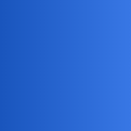
Świt na pewnej plaży -
27 Wrzesień
8
112
interpretacja dowolna
2022
Czy wiecie, że są jeszcze
kierowcy, którzy nie znają
22 Wrzesień
przepisów o tym, że pieszy
11
136
2022
zbliżający się do przejścia ma
pierwszeństwo?
Chaos na europejskich
24 Lipiec
4
135
lotniskach - zauważacie
2022
15 Lipiec
Gdzie jedziecie na wakacje?
46
273
2022
Też uważacie podobnie do
9 Lipiec
mnie, że praca kierowcy TIR-a
7
129
2022