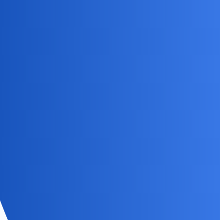
jest bardzo
I z jednego i z drugiego dworca
6 Lipiec
5
146
często odjeżdżałem
2022
Wczoraj miałem do załatwienia
22 Czerwiec
kilka spraw w Łodzi, a że nie
19
166
2022
znam jej zbyt
Jak mozna znalezc wies wioske
w Polsce ktora jest 30 km na
9 Czerwiec
102
431
poludniowy wschod od
2022
Krakowa?
No proszę jaką mamy zaradną
5 Czerwiec
22
253
mlodzież?
2022