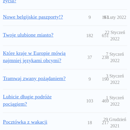
życia?
Nowe belgijskie paszporty!?
9
163
9 Luty 2022
22 Styczeń
Twoje ulubione miasto?
182
651
2022
Które kraje w Europie mówią
7 Styczeń
37
238
najmniej językami obcymi?
2022
3 Styczeń
Tramwaj zwany pożądaniem?
9
190
2022
Lubicie długie podróże
1 Styczeń
103
469
pociągiem?
2022
29 Grudzień
Pocztówka z wakacji
18
217
2021