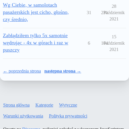
Wg Ciebie, w samolotach
28
pasażerskich jest cicho, głośno,
31
231
Październik
czy średnio,
2021
Zabłądziłem tylko 5x samotnie
15
wędrując - 4x w górach i raz w
6
164
Październik
puszczy
2021
← poprzednia strona
następna strona →
Strona główna
Kategorie
Wytyczne
Warunki użytkowania
Polityka prywatności